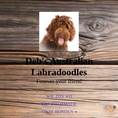
Deb's Australian
Labradoodles
Forever your friend
WIE ZIJN WIJ
RAS INFORMATIE
ONZE HONDEN