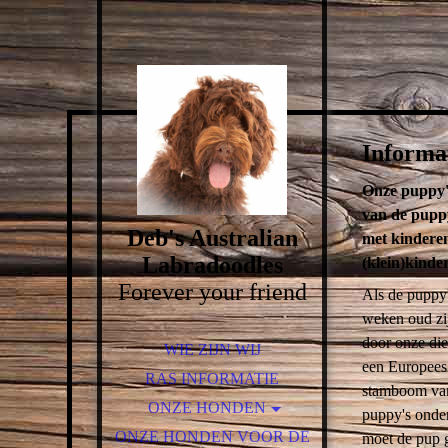
Informa
Onze puppy's
van de puppy
Deb's Australian
met kinderen
Labradoodles
(klein)kinde
Forever your friend
Als de puppy'
weken oud zi
door onze die
WIE ZIJN WIJ
een Europees 
RAS INFORMATIE
stamboom van
ONZE HONDEN
puppy's onde
ONZE HONDEN VOOR DE
SPOT
moet de pup g