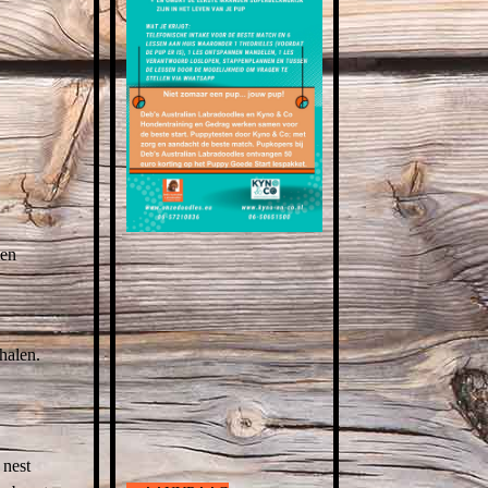
ben
phalen.
 nest