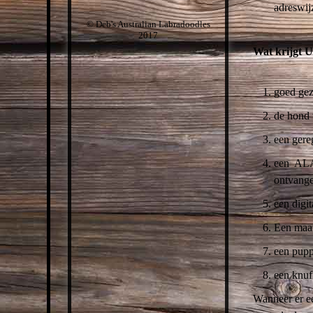
adreswij
© Deb's Australian Labradoodles
2017
Wat krijgt U
goed gez
de hond 
een ger
een ALA
ontvangen
een digi
Een maan
een pupp
een knuff
Wanneer er ee