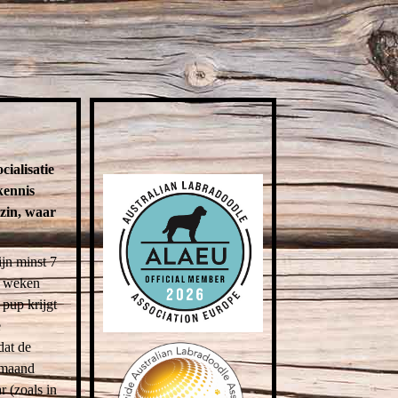
ialisatie
kennis
ezin, waar
ijn minst 7
s weken
pup krijgt
e
dat de
smaand
r (zoals in