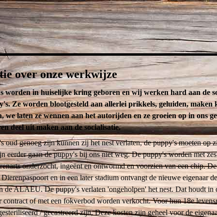
tie over onze werkwijze
 worden in huiselijke kring geboren en wij werken hard aan de soc
's. Ze worden blootgesteld aan allerlei prikkels, geluiden, maken 
, we laten ze wennen aan het autorijden en ze groeien op in ons g
ren deel uit maken aan de socialisatie.
s oud genoeg zijn kunnen zij het nest verlaten, de puppy's moeten op z
jn eerder gaan de puppy's bij ons niet weg. De puppy's worden met ze
renarts onderzocht, ingeënt en ontwormd en voorzien van een chip. De 
Dierenpaspoort en in een later stadium ontvangt de nieuwe eigenaar d
 de ALAEU. De puppy's verlaten 'ongeholpen' het nest. Dat houdt in 
r contract of met een fokverbod worden verkocht. Voor hun 18e leven
esteriliseerd / gecastreerd zijn, Deze kosten zijn geheel voor de eigenaa