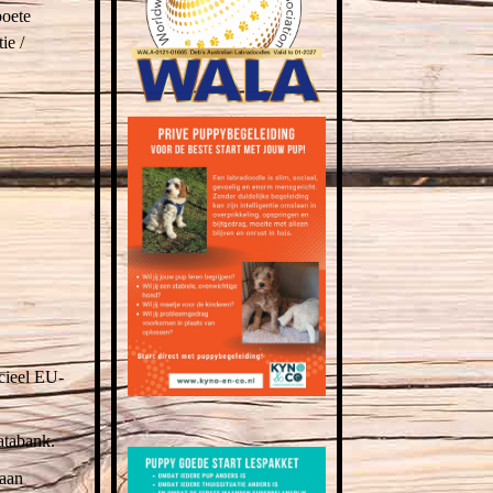
boete
ie /
cieel EU-
atabank.
 aan