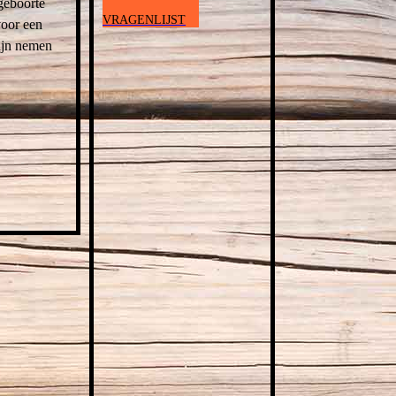
 geboorte
AANVRAAG
VRAGENLIJST
voor een
zijn nemen