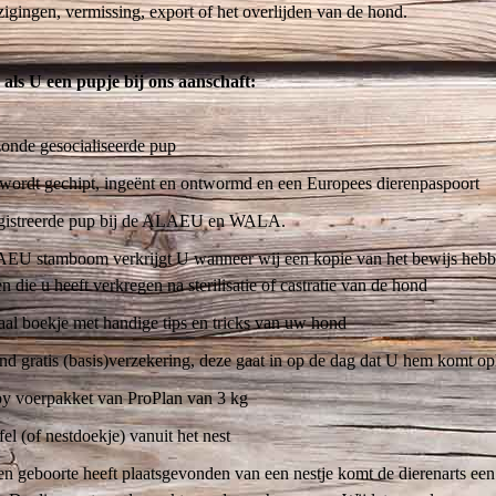
zigingen, vermissing, export of het overlijden van de hond.
 als U een pupje bij ons aanschaft:
onde gesocialiseerde pup
wordt gechipt, ingeënt en ontwormd en een Europees dierenpaspoort
egistreerde pup bij de ALAEU en WALA.
EU stamboom verkrijgt U wanneer wij een kopie van het bewijs heb
 die u heeft verkregen na sterilisatie of castratie van de hond
taal boekje met handige tips en tricks van uw hond
d gratis (basis)verzekering, deze gaat in op de dag dat U hem komt o
y voerpakket van ProPlan van 3 kg
el (of nestdoekje) vanuit het nest
n geboorte heeft plaatsgevonden van een nestje komt de dierenarts een