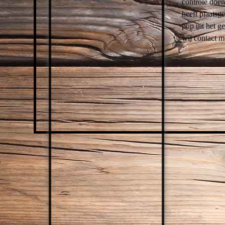
controle doen
heeft plaats
pup uit het g
wij contact m