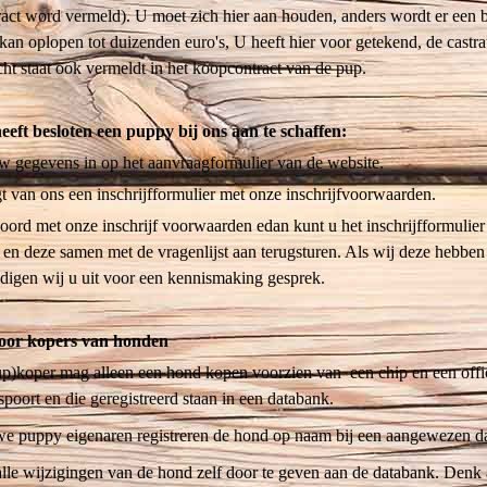
act word vermeld). U moet zich hier aan houden, anders wordt er een 
kan oplopen tot duizenden euro's, U heeft hier voor getekend, de castrat
licht staat ook vermeldt in het koopcontract van de pup.
eft besloten een puppy bij ons aan te schaffen:
w gegevens in op het aanvraagformulier van de website.
 van ons een inschrijfformulier met onze inschrijfvoorwaarden.
oord met onze inschrijf voorwaarden edan kunt u het inschrijfformulier
en deze samen met de vragenlijst aan terugsturen. Als wij deze hebben
digen wij u uit voor een kennismaking gesprek.
voor kopers van honden
up)koper mag alleen een hond kopen voorzien van een chip en een offi
spoort en die geregistreerd staan in een databank.
e puppy eigenaren registreren de hond op naam bij een aangewezen d
alle wijzigingen van de hond zelf door te geven aan de databank. Denk