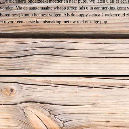
. De dierenarts onderzoekt moeder en haar pups. Wij laten u als er een
gevonden. Via de aangemaakte whapp groep (als u in aanmerking komt 
eboren nest) kunt u het nest volgen. Als de puppy's circa 2 weken oud 
et u voor een eerste kennismaking met uw toekomstige pup.