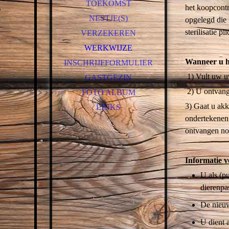
TOEKOMST
het koopcontr
LADY
NESTJE(S)
opgelegd die 
MOLLY
sterilisatie p
VERZEKEREN
ZOË
WERKWIJZE
PHOEBE
Wanneer u he
INSCHRIJFFORMULIER
JAMES
1) Vult uw u
GASTGEZIN
GAPPIE
2) U ontvangt
FOTO ALBUM
3) Gaat u akk
LINKS
ondertekenen 
ontvangen no
Informatie 
U als (p
dierenpa
De nieuw
U dient 